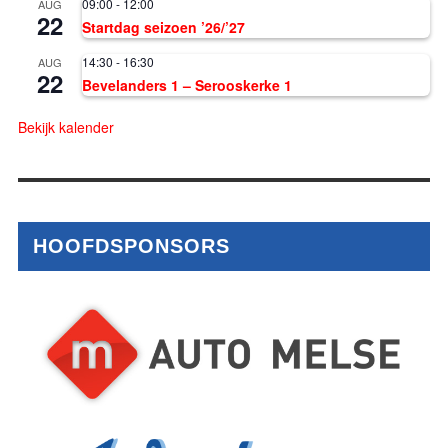
09:00
-
12:00
AUG
22
Startdag seizoen ’26/’27
14:30
-
16:30
AUG
22
Bevelanders 1 – Serooskerke 1
Bekijk kalender
HOOFDSPONSORS