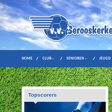
HOME
CLUB
SENIOREN
JEUGD
Topscorers