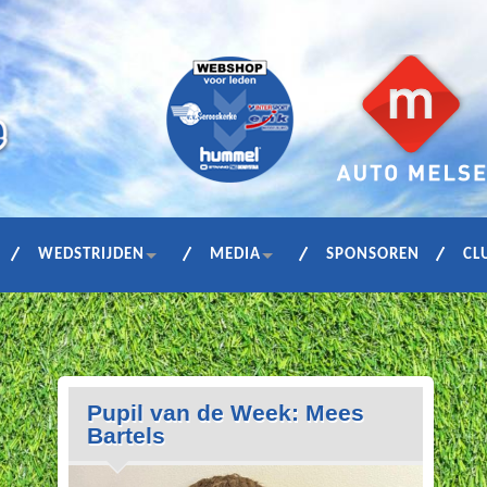
WEDSTRIJDEN
MEDIA
SPONSOREN
CL
Pupil van de Week: Mees
Bartels