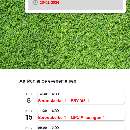
23/02/2024
Aankomende evenementen
14:30
-
16:30
AUG
8
Serooskerke 1 – SSV ’65 1
14:30
-
16:30
AUG
15
Serooskerke 1 – GPC Vlissingen 1
09:00
-
12:00
AUG