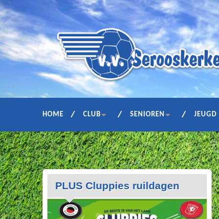
HOME
CLUB
SENIOREN
JEUGD
PLUS Cluppies ruildagen