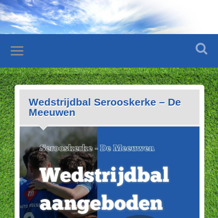
Wedstrijdbal Serooskerke – De
Meeuwen