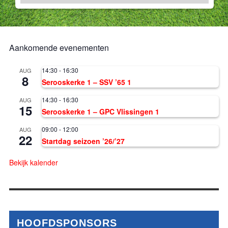
Aankomende evenementen
14:30
-
16:30
AUG
8
Serooskerke 1 – SSV ’65 1
14:30
-
16:30
AUG
15
Serooskerke 1 – GPC Vlissingen 1
09:00
-
12:00
AUG
22
Startdag seizoen ’26/’27
Bekijk kalender
HOOFDSPONSORS