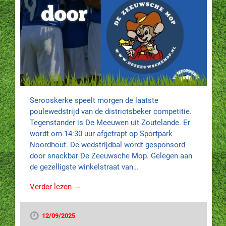
Serooskerke speelt morgen de laatste
poulewedstrijd van de districtsbeker competitie.
Tegenstander is De Meeuwen uit Zoutelande. Er
wordt om 14:30 uur afgetrapt op Sportpark
Noordhout. De wedstrijdbal wordt gesponsord
door snackbar De Zeeuwsche Mop. Gelegen aan
de gezelligste winkelstraat van…
Verder lezen →
12/09/2025