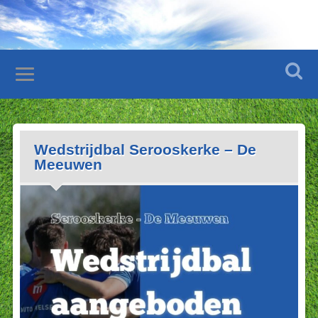
Wedstrijdbal Serooskerke – De
Meeuwen