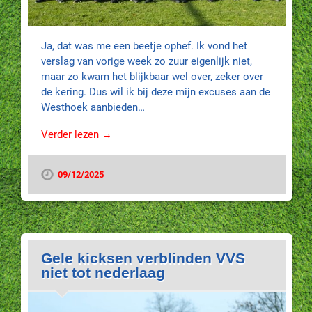
Ja, dat was me een beetje ophef. Ik vond het
verslag van vorige week zo zuur eigenlijk niet,
maar zo kwam het blijkbaar wel over, zeker over
de kering. Dus wil ik bij deze mijn excuses aan de
Westhoek aanbieden…
Verder lezen →
09/12/2025
Gele kicksen verblinden VVS
niet tot nederlaag