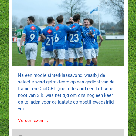
Na een mooie sinterklaasavond, waarbij de
selectie werd getrakteerd op een gedicht van de
trainer én ChatGPT (met uiteraard een kritische
noot van Sil), was het tijd om ons nog één keer
op te laden voor de laatste competitiewedstrijd
voor…
Verder lezen →