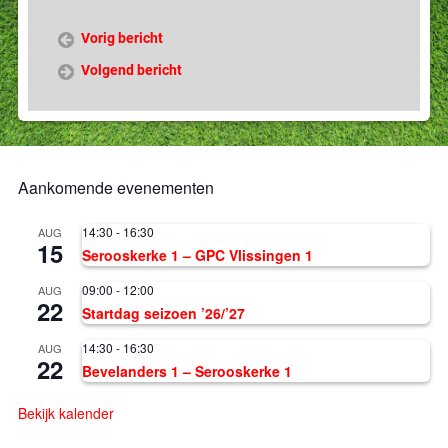
Vorig bericht
Volgend bericht
Aankomende evenementen
14:30
-
16:30
AUG
15
Serooskerke 1 – GPC Vlissingen 1
09:00
-
12:00
AUG
22
Startdag seizoen ’26/’27
14:30
-
16:30
AUG
22
Bevelanders 1 – Serooskerke 1
Bekijk kalender