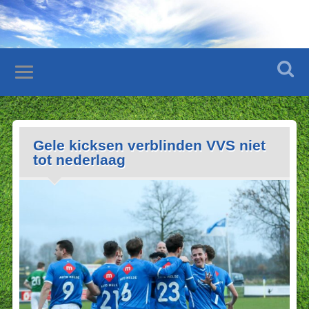
Gele kicksen verblinden VVS niet
tot nederlaag