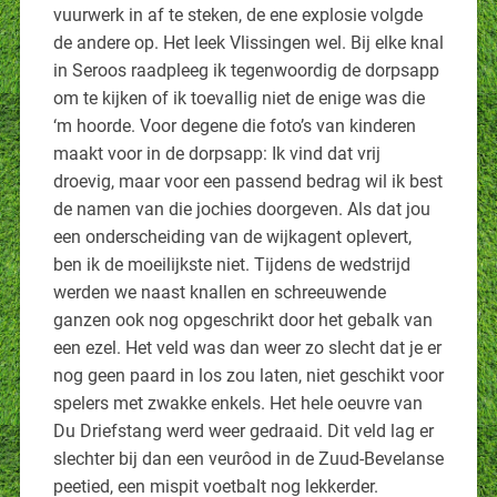
vuurwerk in af te steken, de ene explosie volgde
de andere op. Het leek Vlissingen wel. Bij elke knal
in Seroos raadpleeg ik tegenwoordig de dorpsapp
om te kijken of ik toevallig niet de enige was die
‘m hoorde. Voor degene die foto’s van kinderen
maakt voor in de dorpsapp: Ik vind dat vrij
droevig, maar voor een passend bedrag wil ik best
de namen van die jochies doorgeven. Als dat jou
een onderscheiding van de wijkagent oplevert,
ben ik de moeilijkste niet. Tijdens de wedstrijd
werden we naast knallen en schreeuwende
ganzen ook nog opgeschrikt door het gebalk van
een ezel. Het veld was dan weer zo slecht dat je er
nog geen paard in los zou laten, niet geschikt voor
spelers met zwakke enkels. Het hele oeuvre van
Du Driefstang werd weer gedraaid. Dit veld lag er
slechter bij dan een veurôod in de Zuud-Bevelanse
peetied, een mispit voetbalt nog lekkerder.