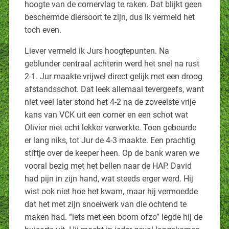
hoogte van de cornervlag te raken. Dat blijkt geen
beschermde diersoort te zijn, dus ik vermeld het
toch even.
Liever vermeld ik Jurs hoogtepunten. Na
geblunder centraal achterin werd het snel na rust
2-1. Jur maakte vrijwel direct gelijk met een droog
afstandsschot. Dat leek allemaal tevergeefs, want
niet veel later stond het 4-2 na de zoveelste vrije
kans van VCK uit een corner en een schot wat
Olivier niet echt lekker verwerkte. Toen gebeurde
er lang niks, tot Jur de 4-3 maakte. Een prachtig
stiftje over de keeper heen. Op de bank waren we
vooral bezig met het bellen naar de HAP. David
had pijn in zijn hand, wat steeds erger werd. Hij
wist ook niet hoe het kwam, maar hij vermoedde
dat het met zijn snoeiwerk van die ochtend te
maken had. “iets met een boom ofzo” legde hij de