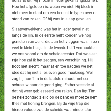
huisarts uit. Hij mocht in ieder geval langskomen.
Hoe het afgelopen is, weten we niet. Hij bleek in
niet meer in staat om een bericht te typen over de
stand van zaken. Of hij was in slaap gevallen.
Slaapverwekkend was het in ieder geval niet
langs de lijn. In de eerste helft konden we nog
genieten van Jelle, die aan het vlaggen was in een
veel te klein hesje. In de tweede helft vermaakten
we ons vooral om de scheidsrechter. Dat was een,
tsja hoe zal ik het zeggen, een verschijning. Hij
floot niet slecht, maar af en toe hadden we het
idee dat hij niet alles even goed meekreeg. Wel
zag hij hoe Tim in de laatste minuut met een
schreeuw naar de grond ging. Esther vreesde al
dat hij weer geblesseerd zou raken. Dan ligt Tim
de hele zondag zielig op de bank en moet ze hem
thee met honing brengen. Bij de vrije trap die
hierop volgde, zag de scheids wat minder. Jur