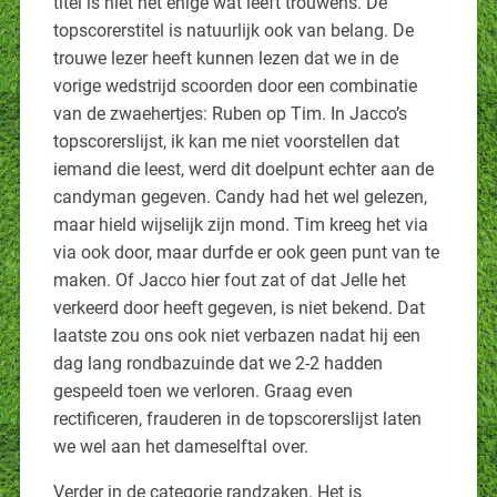
titel is niet het enige wat leeft trouwens. De
topscorerstitel is natuurlijk ook van belang. De
trouwe lezer heeft kunnen lezen dat we in de
vorige wedstrijd scoorden door een combinatie
van de zwaehertjes: Ruben op Tim. In Jacco’s
topscorerslijst, ik kan me niet voorstellen dat
iemand die leest, werd dit doelpunt echter aan de
candyman gegeven. Candy had het wel gelezen,
maar hield wijselijk zijn mond. Tim kreeg het via
via ook door, maar durfde er ook geen punt van te
maken. Of Jacco hier fout zat of dat Jelle het
verkeerd door heeft gegeven, is niet bekend. Dat
laatste zou ons ook niet verbazen nadat hij een
dag lang rondbazuinde dat we 2-2 hadden
gespeeld toen we verloren. Graag even
rectificeren, frauderen in de topscorerslijst laten
we wel aan het dameselftal over.
Verder in de categorie randzaken. Het is