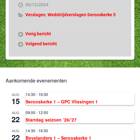
05/12/2024
Verslagen
,
Wedstrijdverslagen Serooskerke 5
Vorig bericht
Volgend bericht
Aankomende evenementen
14:30
-
16:30
AUG
15
Serooskerke 1 – GPC Vlissingen 1
09:00
-
12:00
AUG
22
Startdag seizoen ’26/’27
14:30
-
16:30
AUG
22
Bevelanders 1 – Serooskerke 1