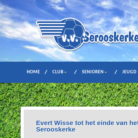
HOME
CLUB
SENIOREN
JEUGD
Evert Wisse tot het einde van he
Serooskerke