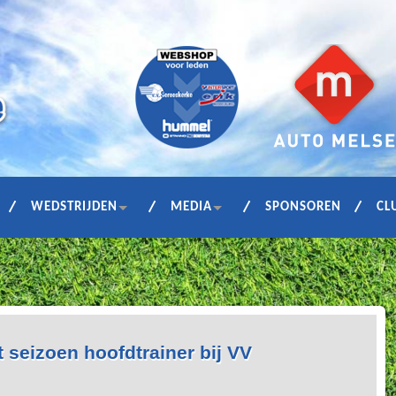
WEDSTRIJDEN
MEDIA
SPONSOREN
CL
t seizoen hoofdtrainer bij VV