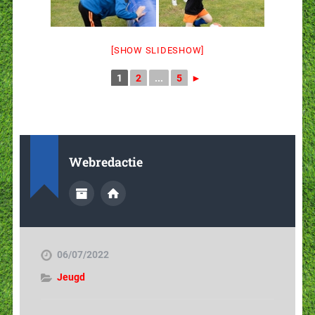
[SHOW SLIDESHOW]
1
2
...
5
►
Webredactie
06/07/2022
Jeugd