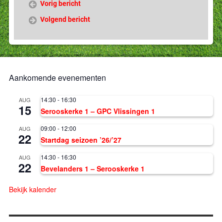
Vorig bericht
Volgend bericht
Aankomende evenementen
14:30
-
16:30
AUG
15
Serooskerke 1 – GPC Vlissingen 1
09:00
-
12:00
AUG
22
Startdag seizoen ’26/’27
14:30
-
16:30
AUG
22
Bevelanders 1 – Serooskerke 1
Bekijk kalender