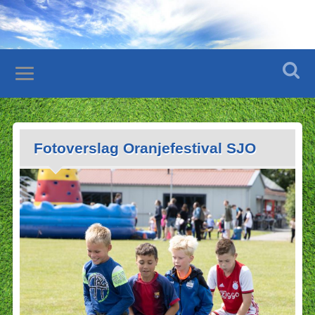
Fotoverslag Oranjefestival SJO