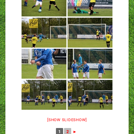
[SHOW SLIDESHOW]
1
2
►