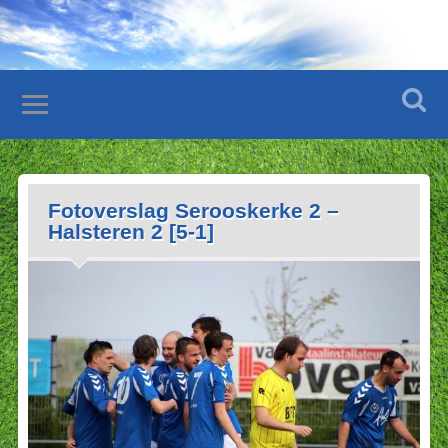
Fotoverslag Serooskerke 2 –
Halsteren 2 [5-1]