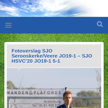
Fotoverslag SJO
Serooskerke/Veere JO19-1 – SJO
HSVC’20 JO19-1 5-1