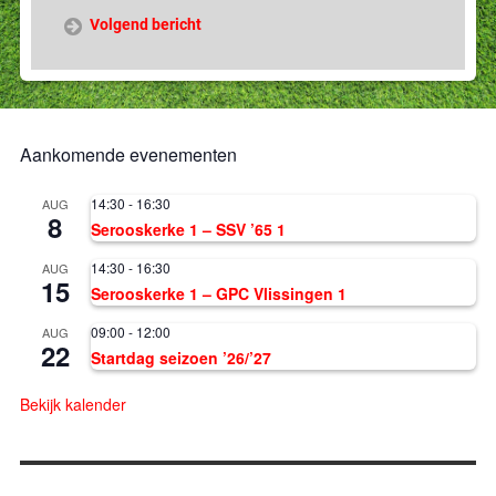
Volgend bericht
Aankomende evenementen
14:30
-
16:30
AUG
8
Serooskerke 1 – SSV ’65 1
14:30
-
16:30
AUG
15
Serooskerke 1 – GPC Vlissingen 1
09:00
-
12:00
AUG
22
Startdag seizoen ’26/’27
Bekijk kalender