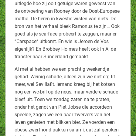
uitlegde hoe zij ooit getuige waren geweest van
de ontvoering van Rooney door de Oost-Europese
maffia. De heren in kwestie wisten van niets. De
bron van het verhaal bleek Ramonus te zijn… Ook
goed als je scarface probeert te zeggen, maar er
“Carspace” uitkomt. En wie is Jeroen de Vos
eigenlijk? En Brobbey Holmes heeft ook in AI de
transfer naar Sunderland gemaakt.
Al met al hebben we een prachtig weekendje
gehad. Weinig schade, alleen zijn we niet erg fit
meer, wel Sevillafit. Iemand kreeg bij het kotsen
nog een wc-bril op de neus, maar verdere schade
bleef uit. Toen we zondag zaten na te praten,
onder het genot van Piet Jobse die accordeon
speelde, zagen we een paar zwervers van het
leven genieten met blikken bier. Ze voerden een
obese zwerfhond pakken salami, dat zal geroken