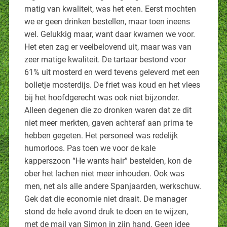
matig van kwaliteit, was het eten. Eerst mochten
we er geen drinken bestellen, maar toen ineens
wel. Gelukkig maar, want daar kwamen we voor.
Het eten zag er veelbelovend uit, maar was van
zeer matige kwaliteit. De tartaar bestond voor
61% uit mosterd en werd tevens geleverd met een
bolletje mosterdijs. De friet was koud en het vlees
bij het hoofdgerecht was ook niet bijzonder.
Alleen degenen die zo dronken waren dat ze dit
niet meer merkten, gaven achteraf aan prima te
hebben gegeten. Het personeel was redelijk
humorloos. Pas toen we voor de kale
kapperszoon “He wants hair” bestelden, kon de
ober het lachen niet meer inhouden. Ook was
men, net als alle andere Spanjaarden, werkschuw.
Gek dat die economie niet draait. De manager
stond de hele avond druk te doen en te wijzen,
met de mail van Simon in zijn hand. Geen idee