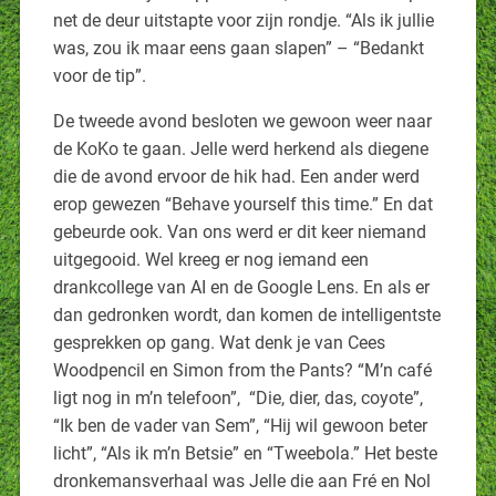
net de deur uitstapte voor zijn rondje. “Als ik jullie
was, zou ik maar eens gaan slapen” – “Bedankt
voor de tip”.
De tweede avond besloten we gewoon weer naar
de KoKo te gaan. Jelle werd herkend als diegene
die de avond ervoor de hik had. Een ander werd
erop gewezen “Behave yourself this time.” En dat
gebeurde ook. Van ons werd er dit keer niemand
uitgegooid. Wel kreeg er nog iemand een
drankcollege van AI en de Google Lens. En als er
dan gedronken wordt, dan komen de intelligentste
gesprekken op gang. Wat denk je van Cees
Woodpencil en Simon from the Pants? “M’n café
ligt nog in m’n telefoon”, “Die, dier, das, coyote”,
“Ik ben de vader van Sem”, “Hij wil gewoon beter
licht”, “Als ik m’n Betsie” en “Tweebola.” Het beste
dronkemansverhaal was Jelle die aan Fré en Nol