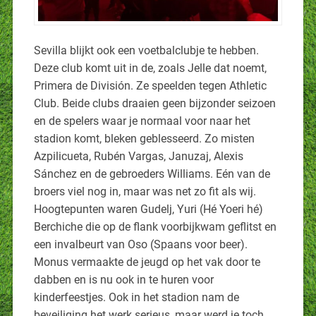
Sevilla blijkt ook een voetbalclubje te hebben.
Deze club komt uit in de, zoals Jelle dat noemt,
Primera de División. Ze speelden tegen Athletic
Club. Beide clubs draaien geen bijzonder seizoen
en de spelers waar je normaal voor naar het
stadion komt, bleken geblesseerd. Zo misten
Azpilicueta, Rubén Vargas, Januzaj, Alexis
Sánchez en de gebroeders Williams. Eén van de
broers viel nog in, maar was net zo fit als wij.
Hoogtepunten waren Gudelj, Yuri (Hé Yoeri hé)
Berchiche die op de flank voorbijkwam geflitst en
een invalbeurt van Oso (Spaans voor beer).
Monus vermaakte de jeugd op het vak door te
dabben en is nu ook in te huren voor
kinderfeestjes. Ook in het stadion nam de
beveiliging het werk serieus, maar werd je toch