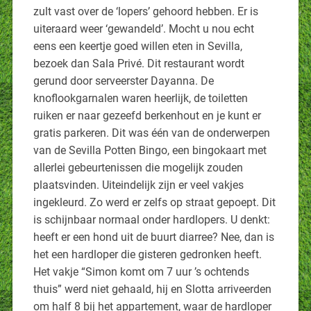
zult vast over de ‘lopers’ gehoord hebben. Er is
uiteraard weer ‘gewandeld’. Mocht u nou echt
eens een keertje goed willen eten in Sevilla,
bezoek dan Sala Privé. Dit restaurant wordt
gerund door serveerster Dayanna. De
knoflookgarnalen waren heerlijk, de toiletten
ruiken er naar gezeefd berkenhout en je kunt er
gratis parkeren. Dit was één van de onderwerpen
van de Sevilla Potten Bingo, een bingokaart met
allerlei gebeurtenissen die mogelijk zouden
plaatsvinden. Uiteindelijk zijn er veel vakjes
ingekleurd. Zo werd er zelfs op straat gepoept. Dit
is schijnbaar normaal onder hardlopers. U denkt:
heeft er een hond uit de buurt diarree? Nee, dan is
het een hardloper die gisteren gedronken heeft.
Het vakje “Simon komt om 7 uur ’s ochtends
thuis” werd niet gehaald, hij en Slotta arriveerden
om half 8 bij het appartement, waar de hardloper