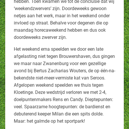
hebben. Toen kwamen we tot de conclusie dat wij
‘weekendzwervers’ zijn. Doordeweeks gewoon
netjes aan het werk, maar in het weekend onder
invloed op straat. Behalve voor degenen die op
maandag horecaweekend hebben en dus ook
doordeweeks zwerver zijn.
Het weekend erna speelden we door een late
afgelasting niet tegen Brouwershaven, dus gingen
we maar naar Zwanenburg voor een gezellige
avond bij Bertus Zacharias Wouters, de op één-na-
bekendste niet-meer-vermiste kat van Seroos.
Afgelopen weekend speelden we thuis tegen
Kloetinge. Deze wedstrijd verloren we met 2-4,
doelpuntenmakers Rens en Candy. Dieptepunten:
veel. Spaarzame hoogtepunten: de bardienst en
debuterend keeper Milan die een spits dolde.
Maar: het galmde op het sportpark!