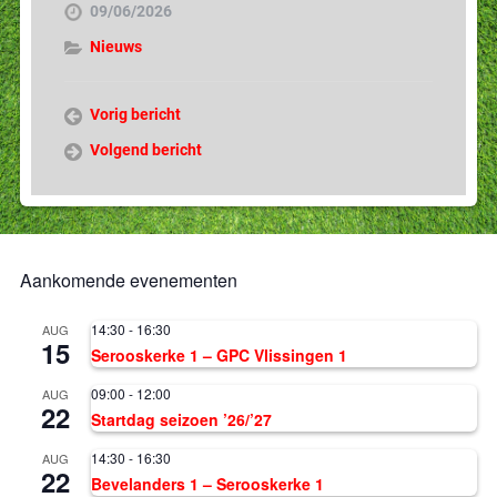
09/06/2026
Nieuws
Vorig bericht
Volgend bericht
Aankomende evenementen
14:30
-
16:30
AUG
15
Serooskerke 1 – GPC Vlissingen 1
09:00
-
12:00
AUG
22
Startdag seizoen ’26/’27
14:30
-
16:30
AUG
22
Bevelanders 1 – Serooskerke 1