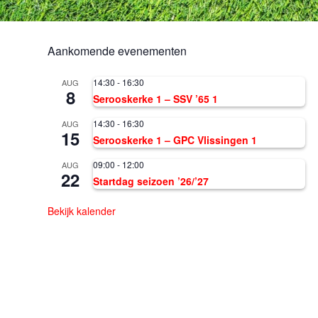
Aankomende evenementen
14:30
-
16:30
AUG
8
Serooskerke 1 – SSV ’65 1
14:30
-
16:30
AUG
15
Serooskerke 1 – GPC Vlissingen 1
09:00
-
12:00
AUG
22
Startdag seizoen ’26/’27
Bekijk kalender