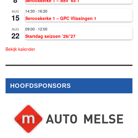
Serooskerke 1 – SSV ’65 1
14:30
-
16:30
AUG
15
Serooskerke 1 – GPC Vlissingen 1
09:00
-
12:00
AUG
22
Startdag seizoen ’26/’27
Bekijk kalender
HOOFDSPONSORS