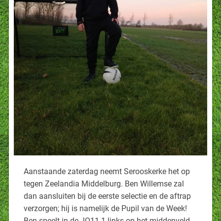
Aanstaande zaterdag neemt Serooskerke het op
tegen Zeelandia Middelburg. Ben Willemse zal
dan aansluiten bij de eerste selectie en de aftrap
verzorgen; hij is namelijk de Pupil van de Week!
Ben speelt in de JO11-1 links op het middenveld