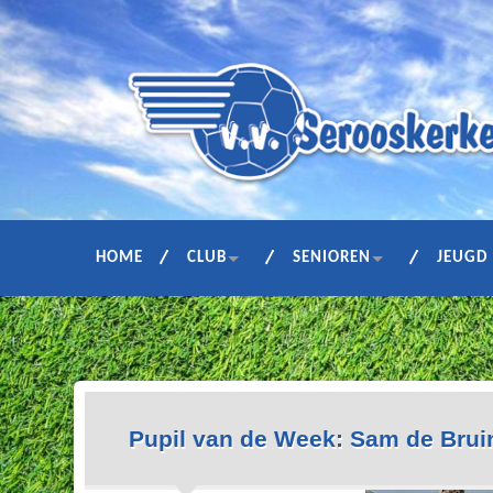
HOME
CLUB
SENIOREN
JEUGD
Pupil van de Week: Sam de Brui