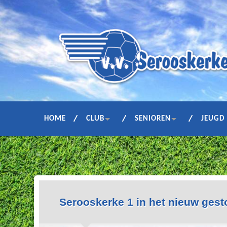
HOME
CLUB
SENIOREN
JEUGD
Serooskerke 1 in het nieuw ges