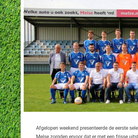
Afgelopen weekend presenteerde de eerste sele
Melse zorgden ervoor dat er met een frisse ui