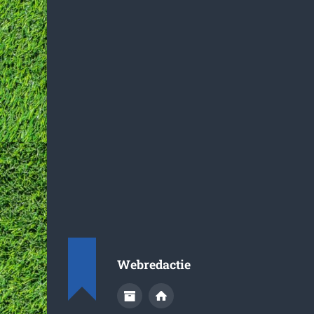
Afbe
We willen in het voorjaar, als de competities weer zij
zoveel mogelijk jeugdteams.
Webredactie