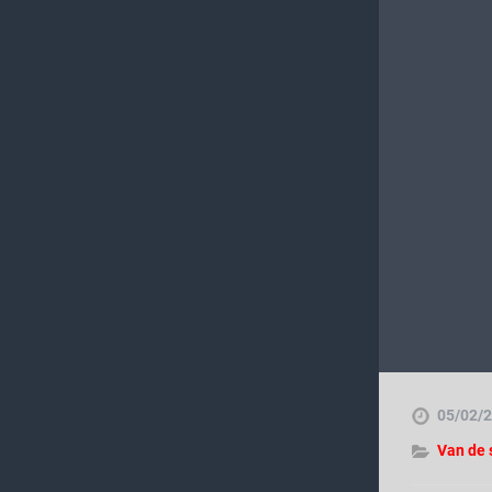
elding 1 van 6
n gestart, een fotomoment inplannen met alle sponsoren en
05/02/
Van de