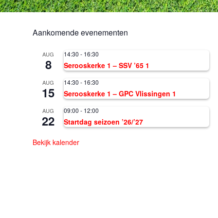
Aankomende evenementen
14:30
-
16:30
AUG
8
Serooskerke 1 – SSV ’65 1
14:30
-
16:30
AUG
15
Serooskerke 1 – GPC Vlissingen 1
09:00
-
12:00
AUG
22
Startdag seizoen ’26/’27
Bekijk kalender