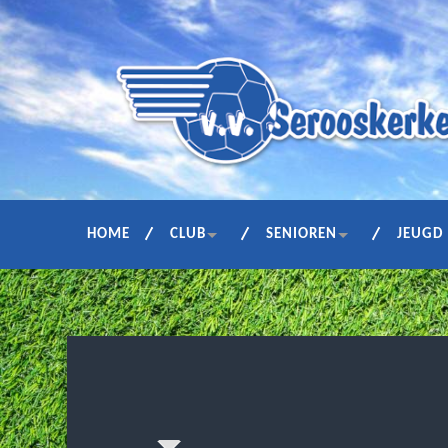
HOME
CLUB
SENIOREN
JEUGD
SJO voorzien van nieuwe traini