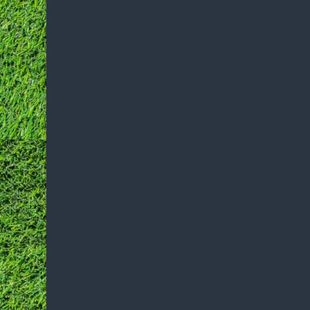
SJO Serooskerke/Veere is ontzettend blij en tr
trainingspak hebben kunnen aanschaffen.
Dit is mogelijk gemaakt door onze trouwe spon
HUBO
uit Serooskerke
Sinke Schoenmode
uit Serooskerke
Propema Elektrotechniek
uit Serooskerke
OOS International
uit Serooskerke
Intersport Erik
uit Middelburg
Alle jeugdteams lopen er nu zeer verzorgd bij 
Serooskerke/Veere een meer professionele uitst
naam of initialen op dit pak te laten drukken do