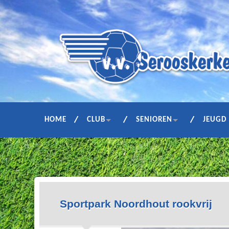
HOME
CLUB
SENIOREN
JEUGD
Sportpark Noordhout rookvrij