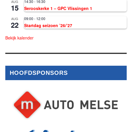
14:30
-
16:30
AUG
15
Serooskerke 1 – GPC Vlissingen 1
09:00
-
12:00
AUG
22
Startdag seizoen ’26/’27
Bekijk kalender
HOOFDSPONSORS