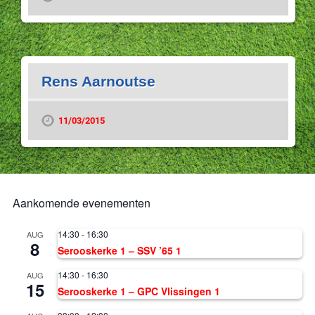
Rens Aarnoutse
11/03/2015
Aankomende evenementen
14:30
-
16:30
AUG
8
Serooskerke 1 – SSV ’65 1
14:30
-
16:30
AUG
15
Serooskerke 1 – GPC Vlissingen 1