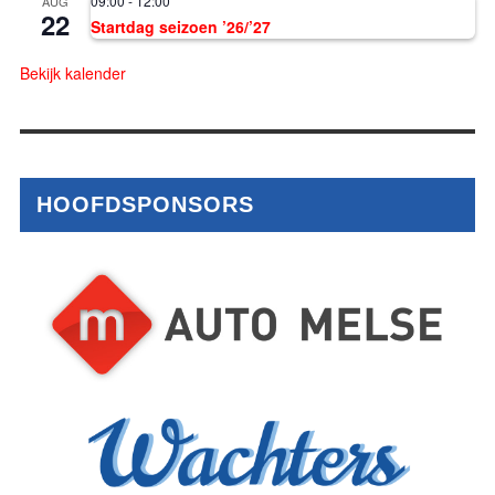
09:00
-
12:00
AUG
22
Startdag seizoen ’26/’27
Bekijk kalender
HOOFDSPONSORS