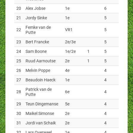
20
Alex Jobse
1e
6
21
Jordy Sinke
1e
5
Femke van de
22
VR1
5
Putte
23
Bert Francke
2e/3e
5
24
Sam Boone
1e/2e
1
5
25
Ruud Aarnoutse
2e
1
5
26
Melvin Poppe
4e
4
27
Beaudoin Haeck
1e
4
Patrick van de
28
6e
4
Putte
29
Teun Dingemanse
5e
4
30
Maikel Simonse
2e
4
31
Jordi van Schaik
2e
4
32
Lars Overweel
1e
4