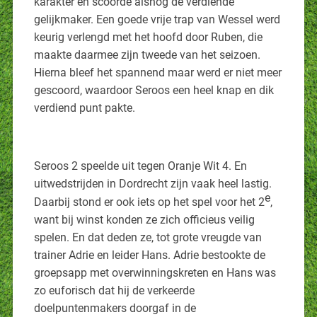
karakter en scoorde alsnog de verdiende
gelijkmaker. Een goede vrije trap van Wessel werd
keurig verlengd met het hoofd door Ruben, die
maakte daarmee zijn tweede van het seizoen.
Hierna bleef het spannend maar werd er niet meer
gescoord, waardoor Seroos een heel knap en dik
verdiend punt pakte.
Seroos 2 speelde uit tegen Oranje Wit 4. En
uitwedstrijden in Dordrecht zijn vaak heel lastig.
e
Daarbij stond er ook iets op het spel voor het 2
,
want bij winst konden ze zich officieus veilig
spelen. En dat deden ze, tot grote vreugde van
trainer Adrie en leider Hans. Adrie bestookte de
groepsapp met overwinningskreten en Hans was
zo euforisch dat hij de verkeerde
doelpuntenmakers doorgaf in de