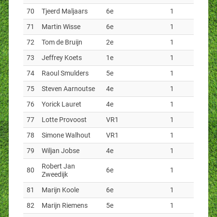
70
Tjeerd Maljaars
6e
1
71
Martin Wisse
6e
1
72
Tom de Bruijn
2e
1
73
Jeffrey Koets
1e
1
74
Raoul Smulders
5e
1
75
Steven Aarnoutse
4e
1
76
Yorick Lauret
4e
1
77
Lotte Provoost
VR1
1
78
Simone Walhout
VR1
1
79
Wiljan Jobse
4e
1
Robert Jan
80
6e
1
Zweedijk
81
Marijn Koole
6e
1
82
Marijn Riemens
5e
1