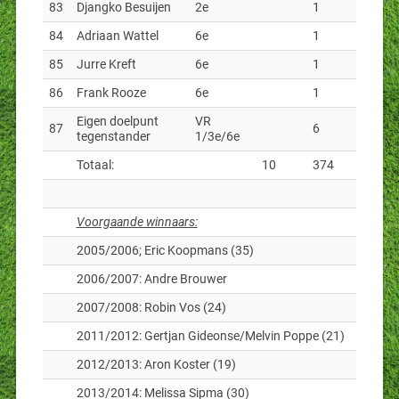
83
Djangko Besuijen
2e
1
84
Adriaan Wattel
6e
1
85
Jurre Kreft
6e
1
86
Frank Rooze
6e
1
Eigen doelpunt
VR
87
6
tegenstander
1/3e/6e
Totaal:
10
374
Voorgaande winnaars:
2005/2006; Eric Koopmans (35)
2006/2007: Andre Brouwer
2007/2008: Robin Vos (24)
2011/2012: Gertjan Gideonse/Melvin Poppe (21)
2012/2013: Aron Koster (19)
2013/2014: Melissa Sipma (30)