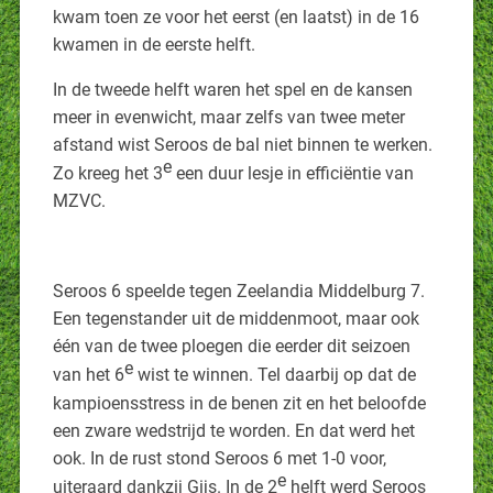
kwam toen ze voor het eerst (en laatst) in de 16
kwamen in de eerste helft.
In de tweede helft waren het spel en de kansen
meer in evenwicht, maar zelfs van twee meter
afstand wist Seroos de bal niet binnen te werken.
e
Zo kreeg het 3
een duur lesje in efficiëntie van
MZVC.
Seroos 6 speelde tegen Zeelandia Middelburg 7.
Een tegenstander uit de middenmoot, maar ook
één van de twee ploegen die eerder dit seizoen
e
van het 6
wist te winnen. Tel daarbij op dat de
kampioensstress in de benen zit en het beloofde
een zware wedstrijd te worden. En dat werd het
ook. In de rust stond Seroos 6 met 1-0 voor,
e
uiteraard dankzij Gijs. In de 2
helft werd Seroos