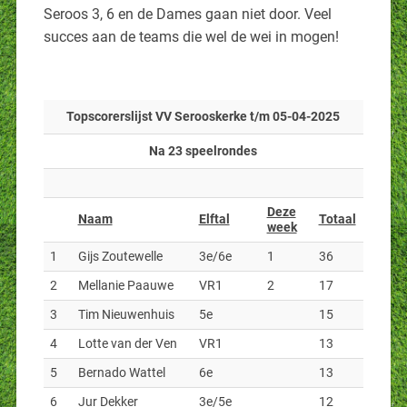
Seroos 3, 6 en de Dames gaan niet door. Veel
succes aan de teams die wel de wei in mogen!
Topscorerslijst VV Serooskerke t/m 05-04-2025
Na 23 speelrondes
Deze
Naam
Elftal
Totaal
week
1
Gijs Zoutewelle
3e/6e
1
36
2
Mellanie Paauwe
VR1
2
17
3
Tim Nieuwenhuis
5e
15
4
Lotte van der Ven
VR1
13
5
Bernado Wattel
6e
13
6
Jur Dekker
3e/5e
12