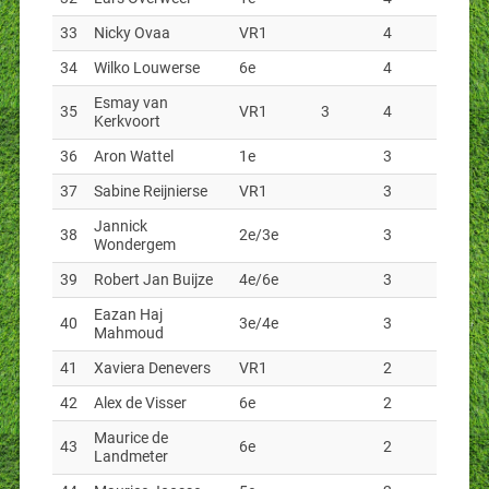
33
Nicky Ovaa
VR1
4
34
Wilko Louwerse
6e
4
Esmay van
35
VR1
3
4
Kerkvoort
36
Aron Wattel
1e
3
37
Sabine Reijnierse
VR1
3
Jannick
38
2e/3e
3
Wondergem
39
Robert Jan Buijze
4e/6e
3
Eazan Haj
40
3e/4e
3
Mahmoud
41
Xaviera Denevers
VR1
2
42
Alex de Visser
6e
2
Maurice de
43
6e
2
Landmeter