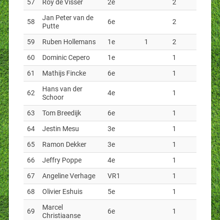
57
Roy de Visser
2e
2
Jan Peter van de
58
6e
2
Putte
59
Ruben Hollemans
1e
1
2
60
Dominic Cepero
1e
1
61
Mathijs Fincke
6e
1
Hans van der
62
4e
1
Schoor
63
Tom Breedijk
6e
1
64
Jestin Mesu
3e
1
65
Ramon Dekker
3e
1
66
Jeffry Poppe
4e
1
67
Angeline Verhage
VR1
1
68
Olivier Eshuis
5e
1
Marcel
69
6e
1
Christiaanse