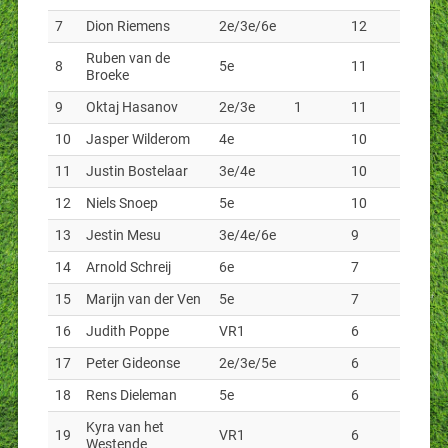
7
Dion Riemens
2e/3e/6e
12
Ruben van de
8
5e
11
Broeke
9
Oktaj Hasanov
2e/3e
1
11
10
Jasper Wilderom
4e
10
11
Justin Bostelaar
3e/4e
10
12
Niels Snoep
5e
10
13
Jestin Mesu
3e/4e/6e
9
14
Arnold Schreij
6e
7
15
Marijn van der Ven
5e
7
16
Judith Poppe
VR1
6
17
Peter Gideonse
2e/3e/5e
6
18
Rens Dieleman
5e
6
Kyra van het
19
VR1
6
Westende