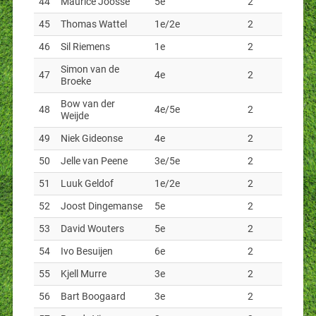
44
Maurice Joosse
5e
2
45
Thomas Wattel
1e/2e
2
46
Sil Riemens
1e
2
Simon van de
47
4e
2
Broeke
Bow van der
48
4e/5e
2
Weijde
49
Niek Gideonse
4e
2
50
Jelle van Peene
3e/5e
2
51
Luuk Geldof
1e/2e
2
52
Joost Dingemanse
5e
2
53
David Wouters
5e
2
54
Ivo Besuijen
6e
2
55
Kjell Murre
3e
2
56
Bart Boogaard
3e
2