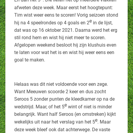
En dan het 5
. Die lieten het op meerdere vlakken
afweten deze week. Maar eerst het hoogtepunt:
Tim wist weer eens te scoren! Vorig seizoen stond
e
hij na 4 speelrondes op 4 goals en 2
in de lijst,
dat was op 16 oktober 2021. Daarna werd het erg
stil rond hem en wist hij niet meer te scoren.
Afgelopen weekend besloot hij zijn klushuis even
te laten voor wat het is en wist hij weer eens een
goal te maken.
Helaas was dit niet voldoende voor een zege.
Want Meeuwen scoorde 2 keer en dus zocht
Seroos 5 zonder punten de kleedkamer op na de
e
wedstrijd. Maar, of het 5
wint of niet is minder
belangrijk. Want half Seroos (en omstreken) kijkt
e
wekelijks uit naar het verslag van het 5
. Maar
deze week bleef ook dat achterwege. De vaste