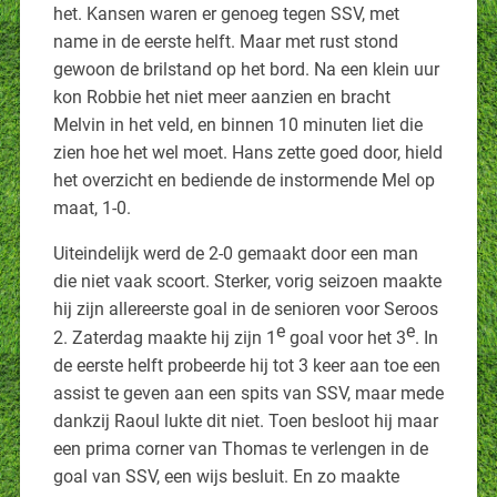
het. Kansen waren er genoeg tegen SSV, met
name in de eerste helft. Maar met rust stond
gewoon de brilstand op het bord. Na een klein uur
kon Robbie het niet meer aanzien en bracht
Melvin in het veld, en binnen 10 minuten liet die
zien hoe het wel moet. Hans zette goed door, hield
het overzicht en bediende de instormende Mel op
maat, 1-0.
Uiteindelijk werd de 2-0 gemaakt door een man
die niet vaak scoort. Sterker, vorig seizoen maakte
hij zijn allereerste goal in de senioren voor Seroos
e
e
2. Zaterdag maakte hij zijn 1
goal voor het 3
. In
de eerste helft probeerde hij tot 3 keer aan toe een
assist te geven aan een spits van SSV, maar mede
dankzij Raoul lukte dit niet. Toen besloot hij maar
een prima corner van Thomas te verlengen in de
goal van SSV, een wijs besluit. En zo maakte