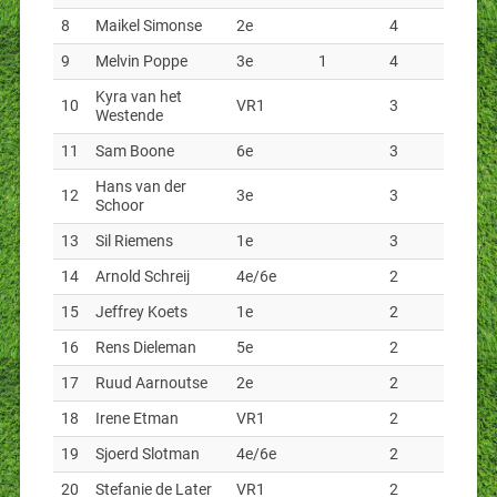
8
Maikel Simonse
2e
4
9
Melvin Poppe
3e
1
4
Kyra van het
10
VR1
3
Westende
11
Sam Boone
6e
3
Hans van der
12
3e
3
Schoor
13
Sil Riemens
1e
3
14
Arnold Schreij
4e/6e
2
15
Jeffrey Koets
1e
2
16
Rens Dieleman
5e
2
17
Ruud Aarnoutse
2e
2
18
Irene Etman
VR1
2
19
Sjoerd Slotman
4e/6e
2
20
Stefanie de Later
VR1
2