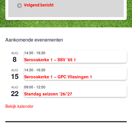
Volgend bericht
Aankomende evenementen
14:30
-
16:30
AUG
8
Serooskerke 1 – SSV ’65 1
14:30
-
16:30
AUG
15
Serooskerke 1 – GPC Vlissingen 1
09:00
-
12:00
AUG
22
Startdag seizoen ’26/’27
Bekijk kalender