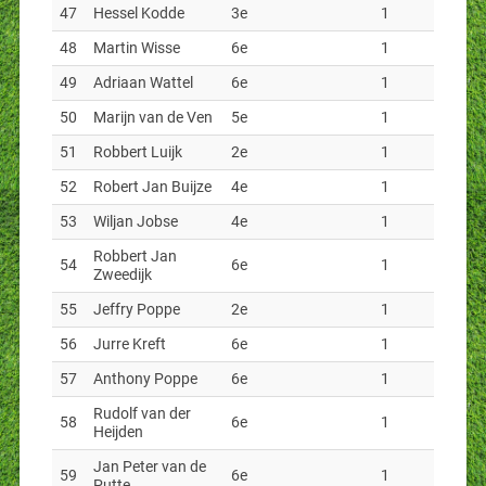
47
Hessel Kodde
3e
1
48
Martin Wisse
6e
1
49
Adriaan Wattel
6e
1
50
Marijn van de Ven
5e
1
51
Robbert Luijk
2e
1
52
Robert Jan Buijze
4e
1
53
Wiljan Jobse
4e
1
Robbert Jan
54
6e
1
Zweedijk
55
Jeffry Poppe
2e
1
56
Jurre Kreft
6e
1
57
Anthony Poppe
6e
1
Rudolf van der
58
6e
1
Heijden
Jan Peter van de
59
6e
1
Putte