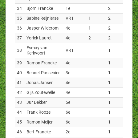
34
Bjorn Francke
1e
2
35
Sabine Reijnierse
VR1
1
2
36
Jasper Wilderom
4e
1
2
37
Yorick Lauret
4e
2
2
Esmay van
38
VR1
1
Kerkvoort
39
Ramon Francke
4e
1
40
Bennet Passenier
3e
1
41
Jonas Jansen
4e
1
42
Gijs Zoutewelle
4e
1
43
Jur Dekker
5e
1
44
Frank Rooze
6e
1
45
Ramon Meijer
6e
1
46
Bert Francke
2e
1