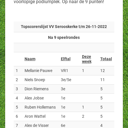
voorlopige podiumplek. Op naar de 9 punten!
Topscorerslijst VV Serooskerke t/m 26-11-2022
Na 9 speelrondes
Deze
Naam
Elftal
Totaal
week
1
Mellanie Pauwe
VR1
1
12
2
Niels Snoep
3e/5e
11
3
Dion Riemens
3e
5
4
Alex Jobse
1e
5
5
Ruben Hollemans
1e
1
5
6
Aron Wattel
1e
2
5
7
Alex de Visser
6e
4