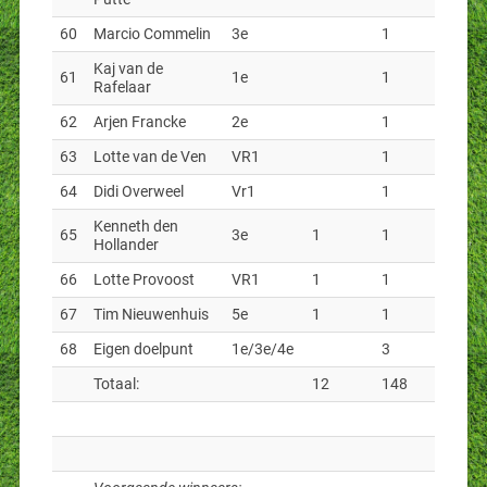
60
Marcio Commelin
3e
1
Kaj van de
61
1e
1
Rafelaar
62
Arjen Francke
2e
1
63
Lotte van de Ven
VR1
1
64
Didi Overweel
Vr1
1
Kenneth den
65
3e
1
1
Hollander
66
Lotte Provoost
VR1
1
1
67
Tim Nieuwenhuis
5e
1
1
68
Eigen doelpunt
1e/3e/4e
3
Totaal:
12
148