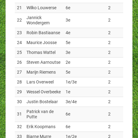
21
Wilko Louwerse
6e
2
Jannick
22
3e
2
Wondergem
23
Robin Bastiaanse
4e
2
24
Maurice Joosse
5e
2
25
Thomas Wattel
3e
2
26
Steven Aarnoutse
2e
2
27
Marijn Riemens
5e
2
28
Lars Overweel
1e/3e
2
29
Wessel Overbeeke
1e
2
30
Justin Bostelaar
3e/4e
2
Patrick van de
31
6e
2
Putte
32
Erik Koopmans
6e
2
33
Bjarne Murre
1e/2e
2