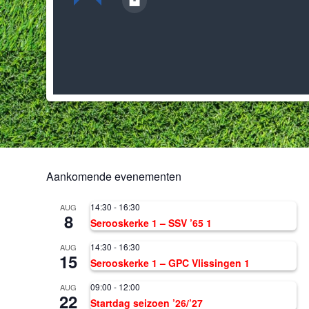
Aankomende evenementen
14:30
-
16:30
AUG
8
Serooskerke 1 – SSV ’65 1
14:30
-
16:30
AUG
15
Serooskerke 1 – GPC Vlissingen 1
09:00
-
12:00
AUG
22
Startdag seizoen ’26/’27