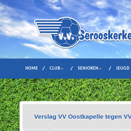
HOME
CLUB
SENIOREN
JEUGD
Verslag VV Oostkapelle tegen V