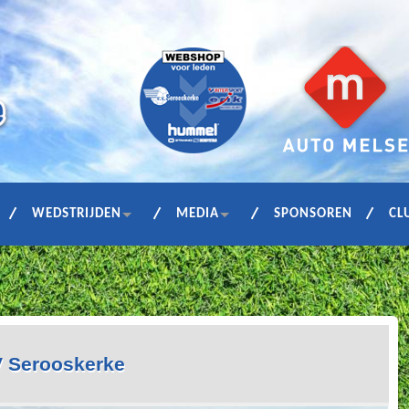
WEDSTRIJDEN
MEDIA
SPONSOREN
CL
V Serooskerke