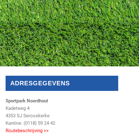
ADRESGEGEVENS
Sportpark Noordhout
Kadetweg 4
4353 SJ Serooskerke
Kantine: (0118) 59 24 42
Routebeschrijving >>