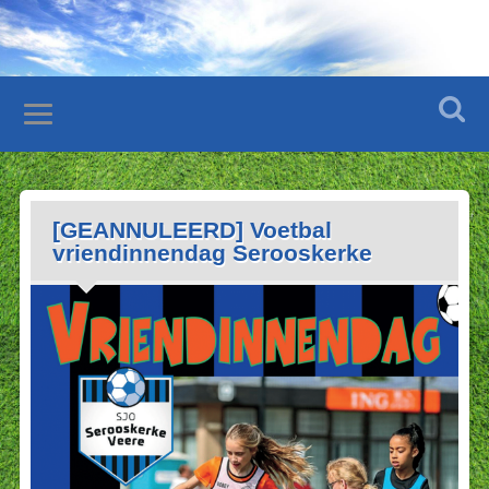
[GEANNULEERD] Voetbal
vriendinnendag Serooskerke