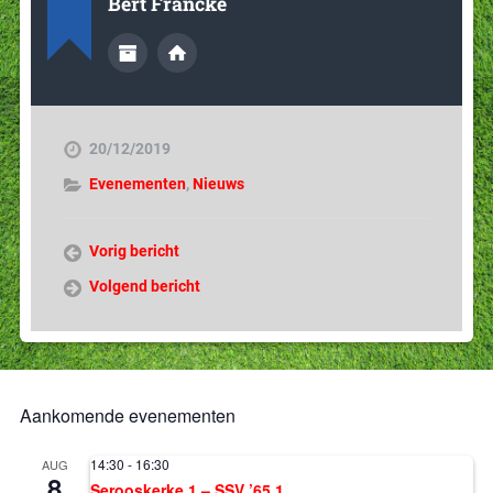
Bert Francke
20/12/2019
Evenementen
,
Nieuws
Vorig bericht
Volgend bericht
Aankomende evenementen
14:30
-
16:30
AUG
8
Serooskerke 1 – SSV ’65 1