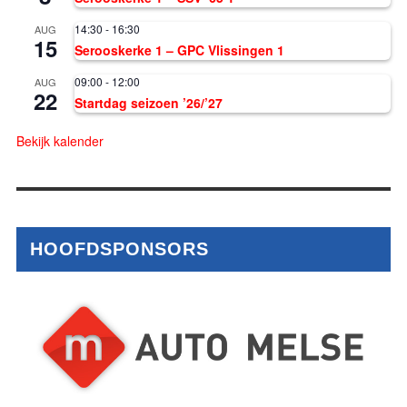
14:30
-
16:30
AUG
15
Serooskerke 1 – GPC Vlissingen 1
09:00
-
12:00
AUG
22
Startdag seizoen ’26/’27
Bekijk kalender
HOOFDSPONSORS