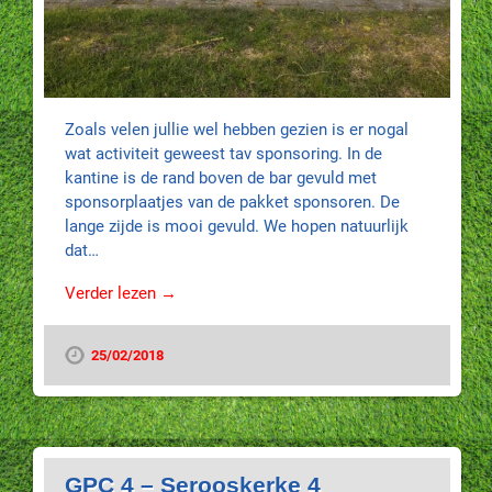
Zoals velen jullie wel hebben gezien is er nogal
wat activiteit geweest tav sponsoring. In de
kantine is de rand boven de bar gevuld met
sponsorplaatjes van de pakket sponsoren. De
lange zijde is mooi gevuld. We hopen natuurlijk
dat…
Verder lezen →
25/02/2018
GPC 4 – Serooskerke 4