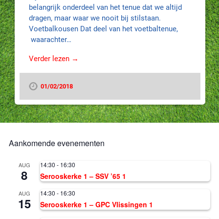
belangrijk onderdeel van het tenue dat we altijd
dragen, maar waar we nooit bij stilstaan.
Voetbalkousen Dat deel van het voetbaltenue,
waarachter…
Verder lezen →
01/02/2018
Aankomende evenementen
14:30
-
16:30
AUG
8
Serooskerke 1 – SSV ’65 1
14:30
-
16:30
AUG
15
Serooskerke 1 – GPC Vlissingen 1