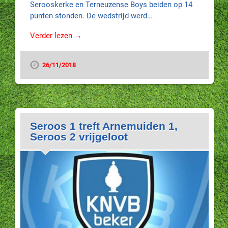
Serooskerke en Terneuzense Boys beiden op 14
punten stonden. De wedstrijd werd…
Verder lezen →
26/11/2018
Seroos 1 treft Arnemuiden 1,
Seroos 2 vrijgeloot