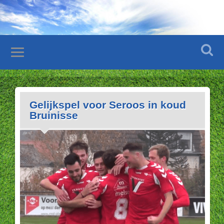
Gelijkspel voor Seroos in koud
Bruinisse