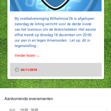
Bij voetbalvereniging Wilhelmina’26 is afgelopen
zaterdag de loting verricht voor de derde ronde
van het toernooi om de districtsbeker. Het eerste
elftal treedt op dinsdag 18 december om 20:00
uur aan in en tegen Arnemuiden. Let op: dit in
tegenstelling…
Verder lezen →
26/11/2018
Aankomende evenementen
14:30
-
16:30
AUG