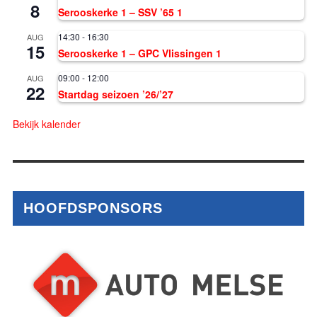
8
Serooskerke 1 – SSV ’65 1
14:30
-
16:30
AUG
15
Serooskerke 1 – GPC Vlissingen 1
09:00
-
12:00
AUG
22
Startdag seizoen ’26/’27
Bekijk kalender
HOOFDSPONSORS