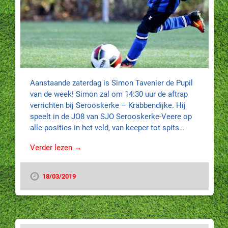
Aanstaande zaterdag is Simon Tavenier de Pupil
van de week! Simon zal om 14:30 uur de aftrap
verrichten bij Serooskerke – Krabbendijke. Hij
speelt in de JO8 van SJO Serooskerke-Veere op
alle posities in het veld, van keeper tot spits…
Verder lezen →
18/03/2019