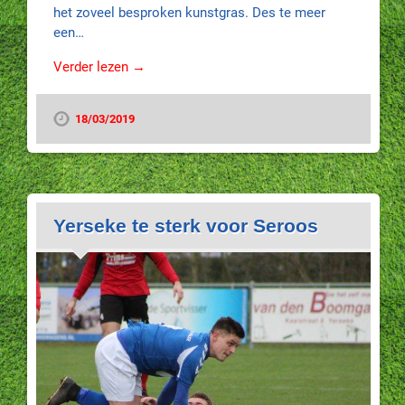
het zoveel besproken kunstgras. Des te meer
een…
Verder lezen →
18/03/2019
Yerseke te sterk voor Seroos