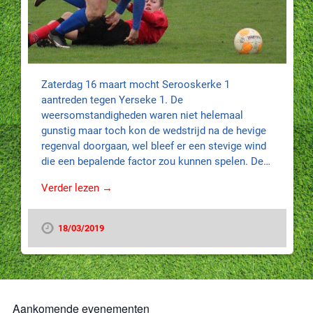
Zaterdag 16 maart mocht Serooskerke 1
aantreden tegen Yerseke 1. De
weersomstandigheden waren niet helemaal
gunstig maar toch kon de wedstrijd na de hevige
regenval doorgaan, wel bleef er een stevige wind
die een bepalende factor zou kunnen spelen. De…
Verder lezen →
18/03/2019
Aankomende evenementen