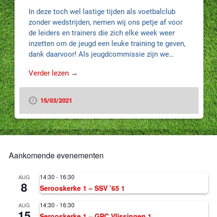
In deze toch wel lastige tijden als voetbalclub
zonder wedstrijden, nemen wij ons petje af voor
de leiders en trainers die zich elke week weer
inzetten om de jeugd een leuke training te geven,
dank daarvoor! Als jeugdcommissie zijn we…
Verder lezen →
15/03/2021
Aankomende evenementen
14:30
-
16:30
AUG
8
Serooskerke 1 – SSV ’65 1
14:30
-
16:30
AUG
15
Serooskerke 1 – GPC Vlissingen 1