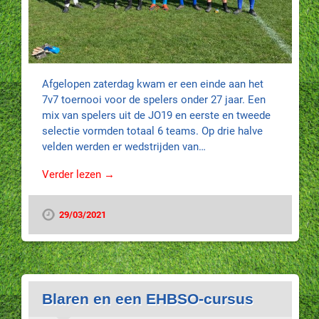
Afgelopen zaterdag kwam er een einde aan het
7v7 toernooi voor de spelers onder 27 jaar. Een
mix van spelers uit de JO19 en eerste en tweede
selectie vormden totaal 6 teams. Op drie halve
velden werden er wedstrijden van…
Verder lezen →
29/03/2021
Blaren en een EHBSO-cursus