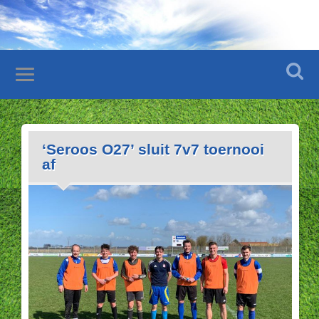
‘Seroos O27’ sluit 7v7 toernooi
af