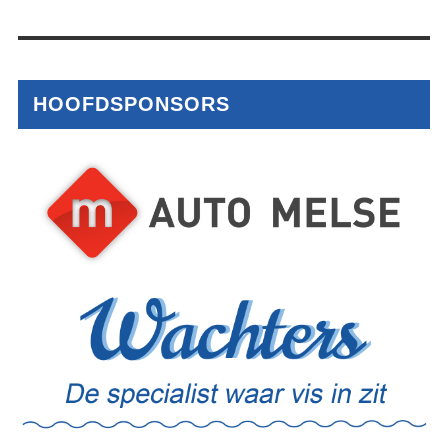
HOOFDSPONSORS