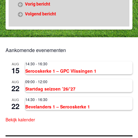
Vorig bericht
Volgend bericht
Aankomende evenementen
14:30
-
16:30
AUG
15
Serooskerke 1 – GPC Vlissingen 1
09:00
-
12:00
AUG
22
Startdag seizoen ’26/’27
14:30
-
16:30
AUG
22
Bevelanders 1 – Serooskerke 1
Bekijk kalender