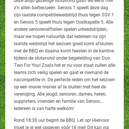
deze altijd gezellige slotavond gaan we eerst met
z’n allen barbecueën. Seroos 1 speelt deze dag
zijn laatste competitiewedstrijd thuis tegen SSV 1
en Seroos 5 speelt thuis tegen Oostkapelle 5. Alle
andere seniorenelftallen spelen uitwedstrijden,
maar we hopen natuurlijk dat iedereen na zijn
laatste wedstrijd het seizoen goed komt afsluiten
met de BBQ en daarna komt feesten in de kantine
tijdens de slotavond onder begeleiding van Duo
Two For You! Zoals het er nu voor staat zullen alle
teams zich veilig spelen en gaat er niemand de
nacompetitie in. De perfecte reden om het seizoen
op een mooie manier af te sluiten met heel de
vereniging. Alle jeugd, senioren, dames, heren,
supporters, vrienden en familie van Seroos…
Iedereen is van harte welkom!
Rond 18:30 uur begint de BBQ. Let op! Hiervoor
moet je je wel opgeven vóór 18 mei! Dit kan via