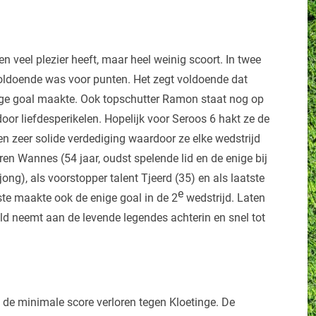
en veel plezier heeft, maar heel weinig scoort. In twee
voldoende was voor punten. Het zegt voldoende dat
ige goal maakte. Ook topschutter Ramon staat nog op
door liefdesperikelen. Hopelijk voor Seroos 6 hakt ze de
en zeer solide verdediging waardoor ze elke wedstrijd
n Wannes (54 jaar, oudst spelende lid en de enige bij
ong), als voorstopper talent Tjeerd (35) en als laatste
e
ste maakte ook de enige goal in de 2
wedstrijd. Laten
ld neemt aan de levende legendes achterin en snel tot
 de minimale score verloren tegen Kloetinge. De