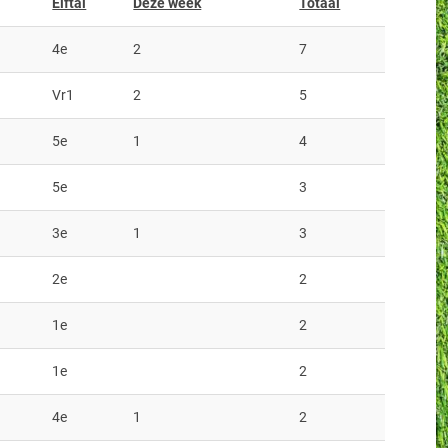
Elftal
Deze week
Totaal
4e
2
7
Vr1
2
5
5e
1
4
5e
3
3e
1
3
2e
2
1e
2
1e
2
4e
1
2