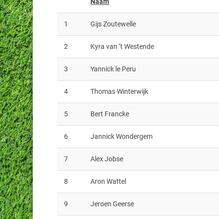
Naam
1
Gijs Zoutewelle
2
Kyra van ’t Westende
3
Yannick le Peru
4
Thomas Winterwijk
5
Bert Francke
6
Jannick Wondergem
7
Alex Jobse
8
Aron Wattel
9
Jeroen Geerse