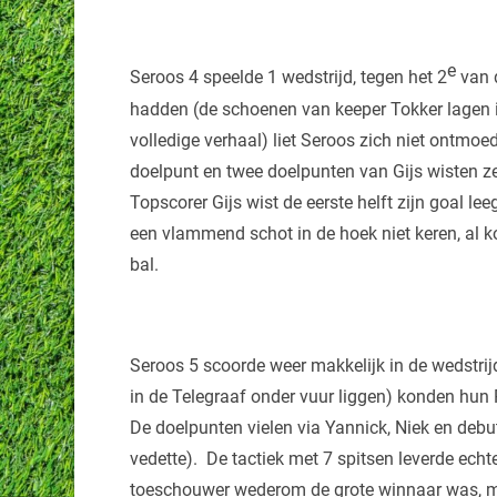
e
Seroos 4 speelde 1 wedstrijd, tegen het 2
van d
hadden (de schoenen van keeper Tokker lagen in 
volledige verhaal) liet Seroos zich niet ontmoed
doelpunt en twee doelpunten van Gijs wisten ze
Topscorer Gijs wist de eerste helft zijn goal l
een vlammend schot in de hoek niet keren, al 
bal.
Seroos 5 scoorde weer makkelijk in de wedstrij
in de Telegraaf onder vuur liggen) konden hun 
De doelpunten vielen via Yannick, Niek en debut
vedette). De tactiek met 7 spitsen leverde ech
toeschouwer wederom de grote winnaar was, ma