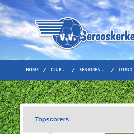
HOME
CLUB
SENIOREN
JEUGD
Topscorers