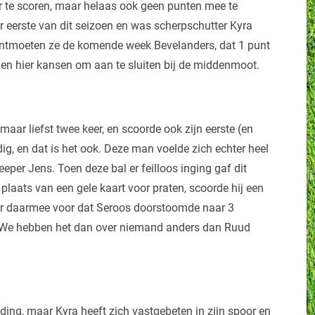
r te scoren, maar helaas ook geen punten mee te
 eerste van dit seizoen en was scherpschutter Kyra
ontmoeten ze de komende week Bevelanders, dat 1 punt
ggen hier kansen om aan te sluiten bij de middenmoot.
maar liefst twee keer, en scoorde ook zijn eerste (en
jdig, en dat is het ook. Deze man voelde zich echter heel
keeper Jens. Toen deze bal er feilloos inging gaf dit
plaats van een gele kaart voor praten, scoorde hij een
 er daarmee voor dat Seroos doorstoomde naar 3
n. We hebben het dan over niemand anders dan Ruud
ding, maar Kyra heeft zich vastgebeten in zijn spoor en