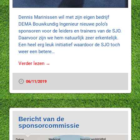
Dennis Marinissen wil met zijn eigen bedrijf
DEMA Bouwkundig Ingenieur nieuwe polo’s
sponsoren voor de leiders en trainers van de SJO.
Daarvoor zijn we hem natuurlijk zeer erkentelijk.
Een heel erg leuk initiatief waardoor de SJO toch
weer een betere…
Verder lezen →
06/11/2019
Bericht van de
sponsorcommissie