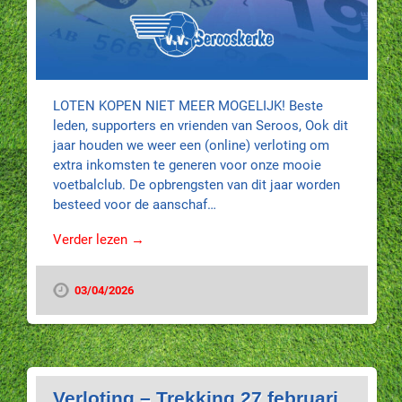
LOTEN KOPEN NIET MEER MOGELIJK! Beste
leden, supporters en vrienden van Seroos, Ook dit
jaar houden we weer een (online) verloting om
extra inkomsten te generen voor onze mooie
voetbalclub. De opbrengsten van dit jaar worden
besteed voor de aanschaf…
Verder lezen →
03/04/2026
Verloting – Trekking 27 februari