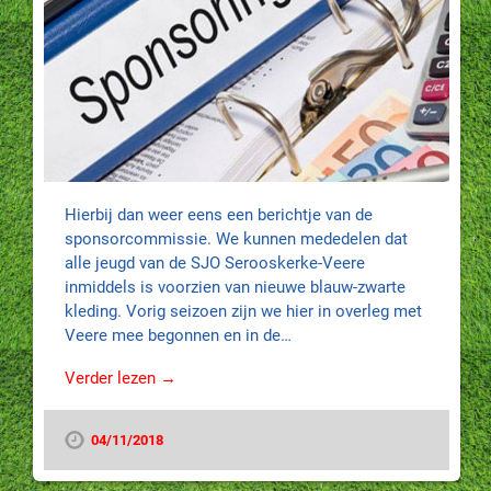
Hierbij dan weer eens een berichtje van de
sponsorcommissie. We kunnen mededelen dat
alle jeugd van de SJO Serooskerke-Veere
inmiddels is voorzien van nieuwe blauw-zwarte
kleding. Vorig seizoen zijn we hier in overleg met
Veere mee begonnen en in de…
Verder lezen →
04/11/2018