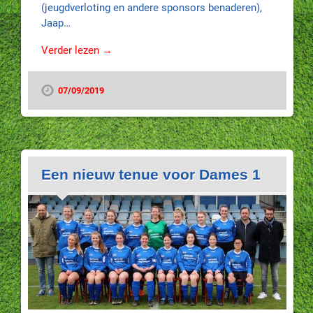
(jeugdverloting en andere sponsors benaderen),
Jaap…
Verder lezen →
07/09/2019
Een nieuw tenue voor Dames 1