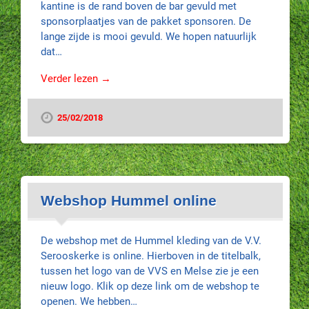
kantine is de rand boven de bar gevuld met
sponsorplaatjes van de pakket sponsoren. De
lange zijde is mooi gevuld. We hopen natuurlijk
dat…
Verder lezen →
25/02/2018
Webshop Hummel online
De webshop met de Hummel kleding van de V.V.
Serooskerke is online. Hierboven in de titelbalk,
tussen het logo van de VVS en Melse zie je een
nieuw logo. Klik op deze link om de webshop te
openen. We hebben…