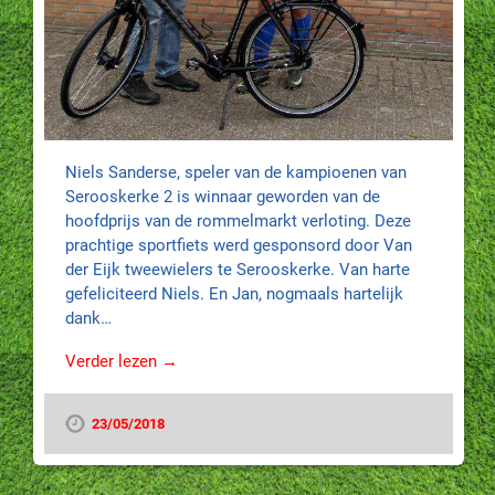
Niels Sanderse, speler van de kampioenen van
Serooskerke 2 is winnaar geworden van de
hoofdprijs van de rommelmarkt verloting. Deze
prachtige sportfiets werd gesponsord door Van
der Eijk tweewielers te Serooskerke. Van harte
gefeliciteerd Niels. En Jan, nogmaals hartelijk
dank…
Verder lezen →
23/05/2018