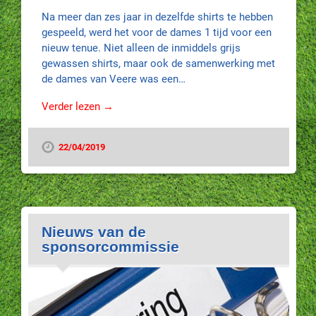
Na meer dan zes jaar in dezelfde shirts te hebben
gespeeld, werd het voor de dames 1 tijd voor een
nieuw tenue. Niet alleen de inmiddels grijs
gewassen shirts, maar ook de samenwerking met
de dames van Veere was een…
Verder lezen →
22/04/2019
Nieuws van de
sponsorcommissie