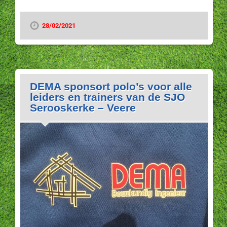
28/02/2021
DEMA sponsort polo’s voor alle
leiders en trainers van de SJO
Serooskerke – Veere