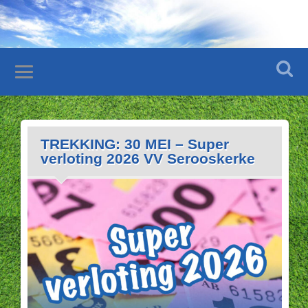
TREKKING: 30 MEI – Super
verloting 2026 VV Serooskerke