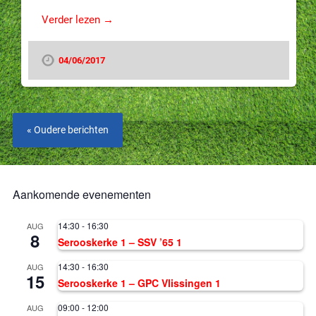
Verder lezen →
04/06/2017
« Oudere berichten
Aankomende evenementen
14:30
-
16:30
AUG
8
Serooskerke 1 – SSV ’65 1
14:30
-
16:30
AUG
15
Serooskerke 1 – GPC Vlissingen 1
09:00
-
12:00
AUG