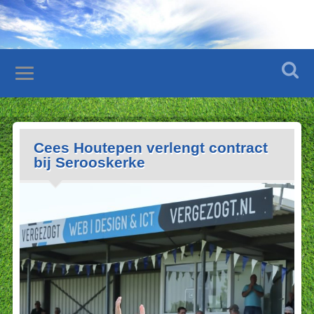
Cees Houtepen verlengt contract
bij Serooskerke