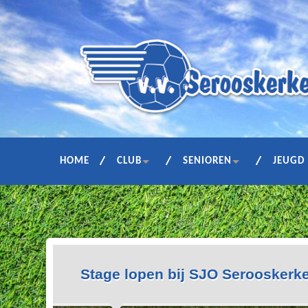
HOME
CLUB
SENIOREN
JEUGD
Stage lopen bij SJO Serooskerk