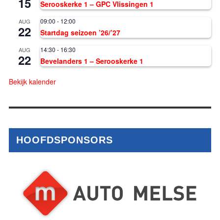
15
Serooskerke 1 – GPC Vlissingen 1
09:00
-
12:00
AUG
22
Startdag seizoen ’26/’27
14:30
-
16:30
AUG
22
Bevelanders 1 – Serooskerke 1
Bekijk kalender
HOOFDSPONSORS