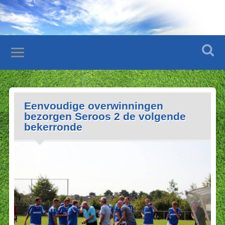
Eenvoudige overwinningen
bezorgen Seroos 2 de volgende
bekerronde