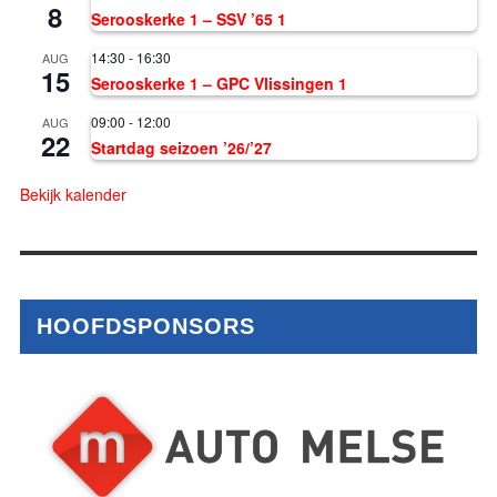
8
Serooskerke 1 – SSV ’65 1
14:30
-
16:30
AUG
15
Serooskerke 1 – GPC Vlissingen 1
09:00
-
12:00
AUG
22
Startdag seizoen ’26/’27
Bekijk kalender
HOOFDSPONSORS