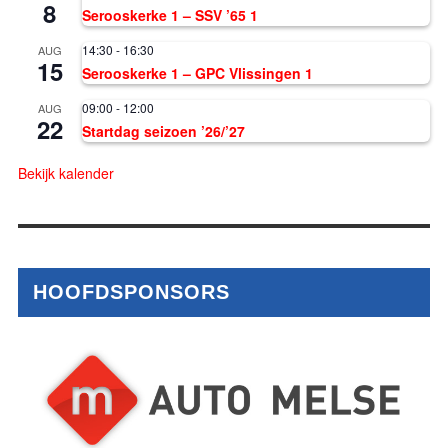
8
Serooskerke 1 – SSV ’65 1
14:30
-
16:30
AUG
15
Serooskerke 1 – GPC Vlissingen 1
09:00
-
12:00
AUG
22
Startdag seizoen ’26/’27
Bekijk kalender
HOOFDSPONSORS