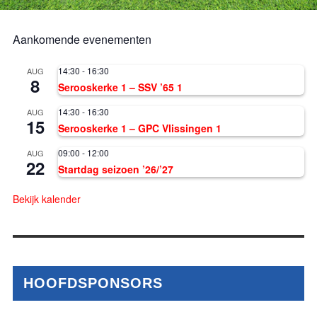
Aankomende evenementen
14:30
-
16:30
AUG
8
Serooskerke 1 – SSV ’65 1
14:30
-
16:30
AUG
15
Serooskerke 1 – GPC Vlissingen 1
09:00
-
12:00
AUG
22
Startdag seizoen ’26/’27
Bekijk kalender
HOOFDSPONSORS