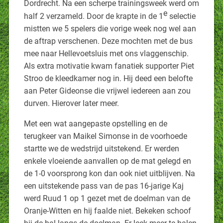
Dordrecht. Na een scherpe trainingsweek werd om
e
half 2 verzameld. Door de krapte in de 1
selectie
mistten we 5 spelers die vorige week nog wel aan
de aftrap verschenen. Deze mochten met de bus
mee naar Hellevoetsluis met ons vlaggenschip.
Als extra motivatie kwam fanatiek supporter Piet
Stroo de kleedkamer nog in. Hij deed een belofte
aan Peter Gideonse die vrijwel iedereen aan zou
durven. Hierover later meer.
Met een wat aangepaste opstelling en de
terugkeer van Maikel Simonse in de voorhoede
startte we de wedstrijd uitstekend. Er werden
enkele vloeiende aanvallen op de mat gelegd en
de 1-0 voorsprong kon dan ook niet uitblijven. Na
een uitstekende pass van de pas 16-jarige Kaj
werd Ruud 1 op 1 gezet met de doelman van de
Oranje-Witten en hij faalde niet. Bekeken schoof