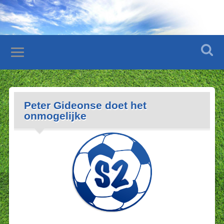
Peter Gideonse doet het
onmogelijke