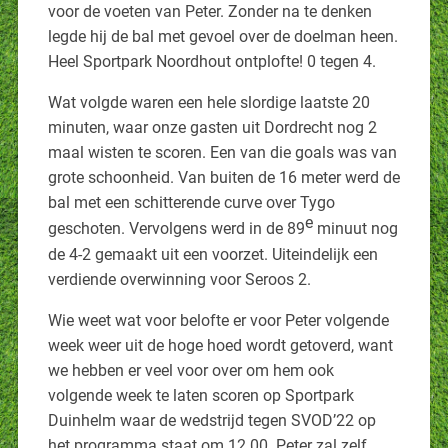
voor de voeten van Peter. Zonder na te denken
legde hij de bal met gevoel over de doelman heen.
Heel Sportpark Noordhout ontplofte! 0 tegen 4.
Wat volgde waren een hele slordige laatste 20
minuten, waar onze gasten uit Dordrecht nog 2
maal wisten te scoren. Een van die goals was van
grote schoonheid. Van buiten de 16 meter werd de
bal met een schitterende curve over Tygo
e
geschoten. Vervolgens werd in de 89
minuut nog
de 4-2 gemaakt uit een voorzet. Uiteindelijk een
verdiende overwinning voor Seroos 2.
Wie weet wat voor belofte er voor Peter volgende
week weer uit de hoge hoed wordt getoverd, want
we hebben er veel voor over om hem ook
volgende week te laten scoren op Sportpark
Duinhelm waar de wedstrijd tegen SVOD’22 op
het programma staat om 12.00. Peter zal zelf