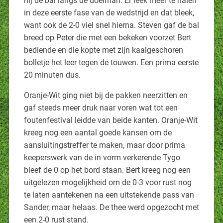
hij de bal langs de doelman. Er leek meer te halen
in deze eerste fase van de wedstrijd en dat bleek,
want ook de 2-0 viel snel hierna. Steven gaf de bal
breed op Peter die met een bekeken voorzet Bert
bediende en die kopte met zijn kaalgeschoren
bolletje het leer tegen de touwen. Een prima eerste
20 minuten dus.
Oranje-Wit ging niet bij de pakken neerzitten en
gaf steeds meer druk naar voren wat tot een
foutenfestival leidde van beide kanten. Oranje-Wit
kreeg nog een aantal goede kansen om de
aansluitingstreffer te maken, maar door prima
keeperswerk van de in vorm verkerende Tygo
bleef de 0 op het bord staan. Bert kreeg nog een
uitgelezen mogelijkheid om de 0-3 voor rust nog
te laten aantekenen na een uitstekende pass van
Sander, maar helaas. De thee werd opgezocht met
een 2-0 rust stand.