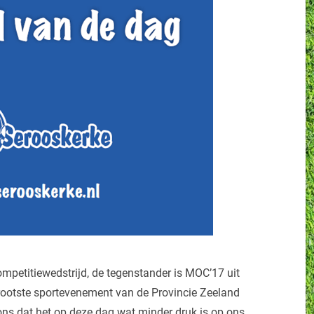
mpetitiewedstrijd, de tegenstander is MOC’17 uit
ootste sportevenement van de Provincie Zeeland
ons dat het op deze dag wat minder druk is op ons