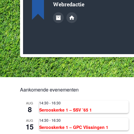
Webredactie
Aankomende evenementen
14:30
-
16:30
AUG
8
Serooskerke 1 – SSV ’65 1
14:30
-
16:30
AUG
15
Serooskerke 1 – GPC Vlissingen 1