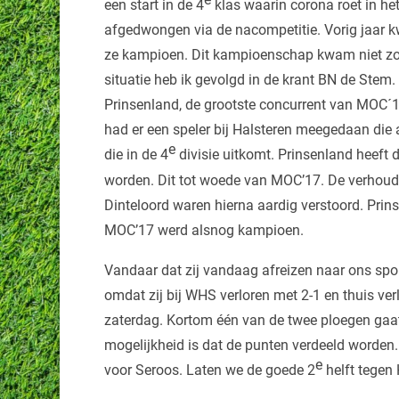
een start in de 4
klas waarin corona roet in het
afgedwongen via de nacompetitie. Vorig jaar 
ze kampioen. Dit kampioenschap kwam niet zond
situatie heb ik gevolgd in de krant BN de Stem.
Prinsenland, de grootste concurrent van MOC´17
had er een speler bij Halsteren meegedaan die 
e
die in de 4
divisie uitkomt. Prinsenland heeft 
worden. Dit tot woede van MOC’17. De verhoud
Dinteloord waren hierna aardig verstoord. Pri
MOC’17 werd alsnog kampioen.
Vandaar dat zij vandaag afreizen naar ons spo
omdat zij bij WHS verloren met 2-1 en thuis ve
zaterdag. Kortom één van de twee ploegen gaa
mogelijkheid is dat de punten verdeeld worden. 
e
voor Seroos. Laten we de goede 2
helft tegen 