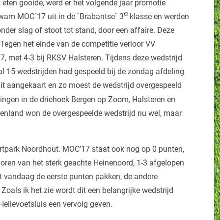
 eten gooide, werd er het volgende jaar promotie
e
kwam MOC´17 uit in de `Brabantse` 3
klasse en werden
er slag of stoot tot stand, door een affaire. Deze
 Tegen het einde van de competitie verloor VV
, met 4-3 bij RKSV Halsteren. Tijdens deze wedstrijd
al 15 wedstrijden had gespeeld bij de zondag afdeling
dit aangekaart en zo moest de wedstrijd overgespeeld
ingen in de driehoek Bergen op Zoom, Halsteren en
nsenland won de overgespeelde wedstrijd nu wel, maar
rtpark Noordhout. MOC’17 staat ook nog op 0 punten,
rloren van het sterk geachte Heinenoord, 1-3 afgelopen
t vandaag de eerste punten pakken, de andere
Zoals ik het zie wordt dit een belangrijke wedstrijd
Hellevoetsluis een vervolg geven.