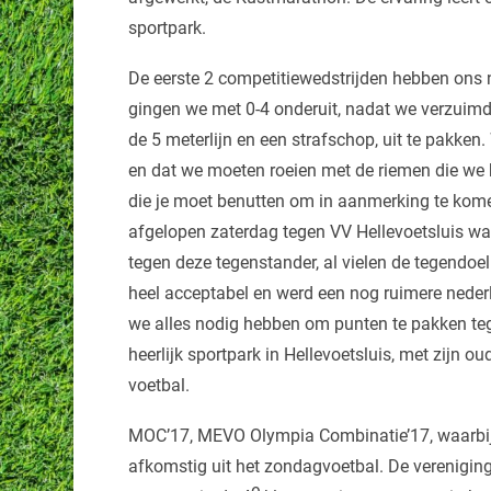
sportpark.
De eerste 2 competitiewedstrijden hebben ons
gingen we met 0-4 onderuit, nadat we verzuimde
de 5 meterlijn en een strafschop, uit te pakke
en dat we moeten roeien met de riemen die we h
die je moet benutten om in aanmerking te komen
afgelopen zaterdag tegen VV Hellevoetsluis w
tegen deze tegenstander, al vielen de tegendoel
heel acceptabel en werd een nog ruimere nederl
we alles nodig hebben om punten te pakken teg
heerlijk sportpark in Hellevoetsluis, met zijn o
voetbal.
MOC’17, MEVO Olympia Combinatie’17, waarbij
afkomstig uit het zondagvoetbal. De verenigin
e