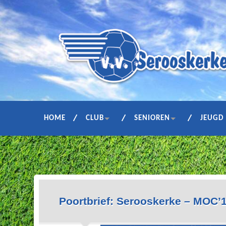
HOME
CLUB
SENIOREN
JEUGD
Poortbrief: Serooskerke – MOC’