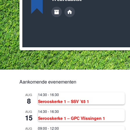
Aankomende evenementen
14:30
-
16:30
AUG
8
Serooskerke 1 – SSV ’65 1
14:30
-
16:30
AUG
15
Serooskerke 1 – GPC Vlissingen 1
09:00
-
12:00
AUG