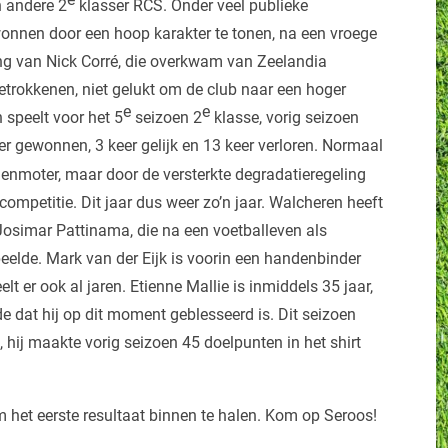
n andere 2
klasser RCS. Onder veel publieke
wonnen door een hoop karakter te tonen, na een vroege
ding van Nick Corré, die overkwam van Zeelandia
betrokkenen, niet gelukt om de club naar een hoger
e
e
 speelt voor het 5
seizoen 2
klasse, vorig seizoen
er gewonnen, 3 keer gelijk en 13 keer verloren. Normaal
denmoter, maar door de versterkte degradatieregeling
acompetitie. Dit jaar dus weer zo’n jaar. Walcheren heeft
 Josimar Pattinama, die na een voetballeven als
speelde. Mark van der Eijk is voorin een handenbinder
lt er ook al jaren. Etienne Mallie is inmiddels 35 jaar,
 dat hij op dit moment geblesseerd is. Dit seizoen
hij maakte vorig seizoen 45 doelpunten in het shirt
het eerste resultaat binnen te halen. Kom op Seroos!