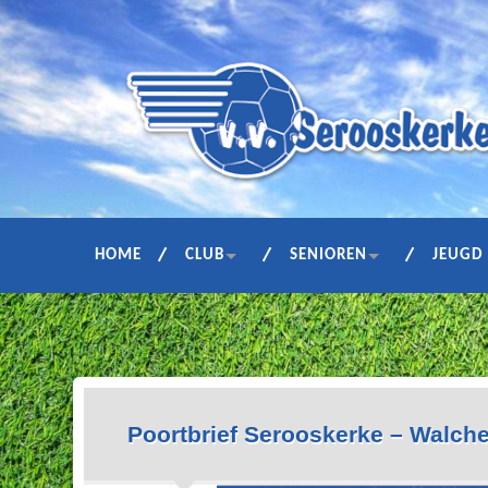
HOME
CLUB
SENIOREN
JEUGD
Poortbrief Serooskerke – Walch