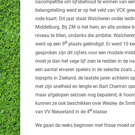
nacompetitie om lijfsbehoud te winnen van ee
belangstelling werd er op het veld van VCK ge
rode kaart. Dit jaar staat Walcheren onder lei
Middelburg. Bij ZM is het hem, en alle andere 
niveau te tillen, ondanks die ambitie. Walcheren
e
werd op een 9
plaats geëindigd. Er werd 10 ke
gesproken zijn dit cijfers voor een modale mid
moet je dan het vege lijf zien te redden in de n
een aantal ervaren spelers in de selectie zoals
topspits in Zeeland, de laatste jaren achterin 
met zijn snelheid en lengte en Bart Chermin spee
maar afgelopen seizoen nog bepalend, ik hoorde
kunnen ze ook beschikken over Wesley de Smit, 
e
van VV Nieuwland in de 4
klasse.
We gaan de reeks beginnen met frisse moed om 