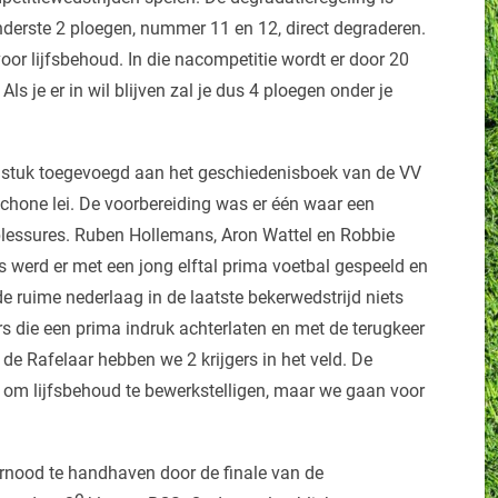
nderste 2 ploegen, nummer 11 en 12, direct degraderen.
r lijfsbehoud. In die nacompetitie wordt er door 20
 Als je er in wil blijven zal je dus 4 ploegen onder je
dstuk toegevoegd aan het geschiedenisboek van de VV
schone lei. De voorbereiding was er één waar een
 blessures. Ruben Hollemans, Aron Wattel en Robbie
s werd er met een jong elftal prima voetbal gespeeld en
e ruime nederlaag in de laatste bekerwedstrijd niets
rs die een prima indruk achterlaten en met de terugkeer
e Rafelaar hebben we 2 krijgers in het veld. De
 om lijfsbehoud te bewerkstelligen, maar we gaan voor
rnood te handhaven door de finale van de
e