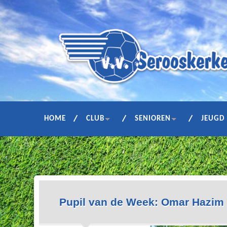
HOME
CLUB
SENIOREN
JEUGD
Pupil van de Week: Omar Hazim