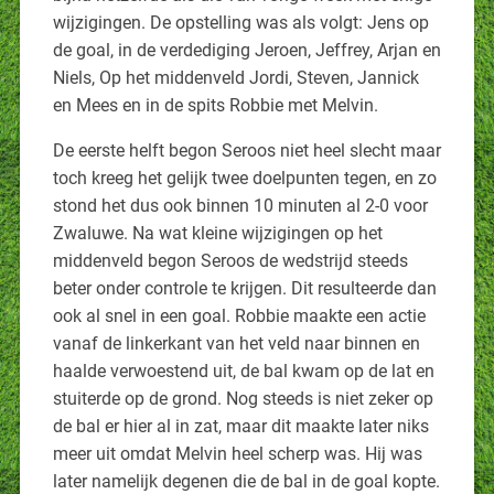
wijzigingen. De opstelling was als volgt: Jens op
de goal, in de verdediging Jeroen, Jeffrey, Arjan en
Niels, Op het middenveld Jordi, Steven, Jannick
en Mees en in de spits Robbie met Melvin.
De eerste helft begon Seroos niet heel slecht maar
toch kreeg het gelijk twee doelpunten tegen, en zo
stond het dus ook binnen 10 minuten al 2-0 voor
Zwaluwe. Na wat kleine wijzigingen op het
middenveld begon Seroos de wedstrijd steeds
beter onder controle te krijgen. Dit resulteerde dan
ook al snel in een goal. Robbie maakte een actie
vanaf de linkerkant van het veld naar binnen en
haalde verwoestend uit, de bal kwam op de lat en
stuiterde op de grond. Nog steeds is niet zeker op
de bal er hier al in zat, maar dit maakte later niks
meer uit omdat Melvin heel scherp was. Hij was
later namelijk degenen die de bal in de goal kopte.