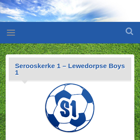
Serooskerke 1 – Lewedorpse Boys
1