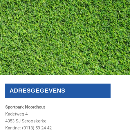
ADRESGEGEVENS
Sportpark Noordhout
Kadetweg 4
4353 SJ Serooskerke
Kantine: (0118) 59 24 42