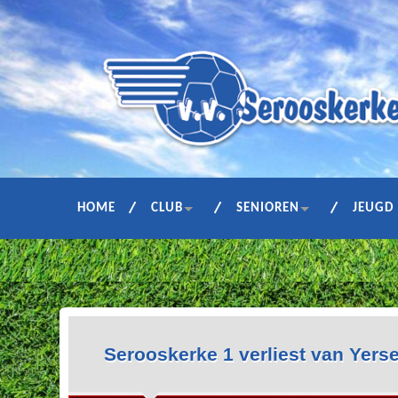
HOME
CLUB
SENIOREN
JEUGD
Serooskerke 1 verliest van Yers