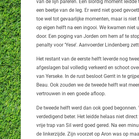
van de lijn pareren. Een slordig moment leidde 
een beetje van de leg. Er werd niet goed gevoet
toe wel tot gevaarlijke momenten, maar is niet 
op eigen helft na een ingooi. We kwamen niet u
door. Een poging van Jorden om hem af te stop
penalty voor ‘Yese’. Aanvoerder Lindenberg zet
Het restant van de eerste helft leverde nog tw
afgeslagen bal volledig verkeerd en schoot ove
van Yerseke. In de rust besloot Gerrit in te gr
Beau. Ook zouden we de tweede helft wat meer 
vertrouwen in een goede afloop.
De tweede helft werd dan ook goed begonnen.
verdedigend beter. Het leidde helaas niet direct 
vrije trap van Sil werd goed gered. Na een minu
de linkerzijde. Zijn voorzet op Aron was op maa