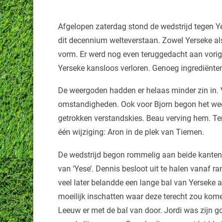
Afgelopen zaterdag stond de wedstrijd tegen Y
dit decennium welteverstaan. Zowel Yerseke a
vorm. Er werd nog even teruggedacht aan vorig s
Yerseke kansloos verloren. Genoeg ingrediënt
De weergoden hadden er helaas minder zin in. 
omstandigheden. Ook voor Bjorn begon het wee
getrokken verstandskies. Beau verving hem. Te
één wijziging: Aron in de plek van Tiemen.
De wedstrijd begon rommelig aan beide kanten, 
van ‘Yese’. Dennis besloot uit te halen vanaf r
veel later belandde een lange bal van Yerseke 
moeilijk inschatten waar deze terecht zou kom
Leeuw er met de bal van door. Jordi was zijn 