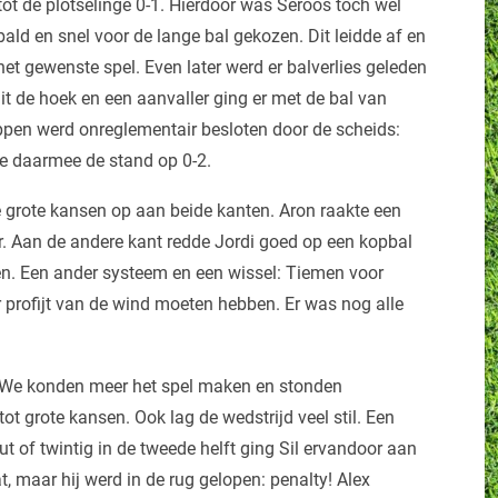
tot de plotselinge 0-1. Hierdoor was Seroos toch wel
bald en snel voor de lange bal gekozen. Dit leidde af en
het gewenste spel. Even later werd er balverlies geleden
it de hoek en een aanvaller ging er met de bal van
pen werd onreglementair besloten door de scheids:
te daarmee de stand op 0-2.
ee grote kansen op aan beide kanten. Aron raakte een
r. Aan de andere kant redde Jordi goed op een kopbal
ijpen. Een ander systeem en een wissel: Tiemen voor
profijt van de wind moeten hebben. Er was nog alle
 We konden meer het spel maken en stonden
tot grote kansen. Ook lag de wedstrijd veel stil. Een
ut of twintig in de tweede helft ging Sil ervandoor aan
t, maar hij werd in de rug gelopen: penalty! Alex