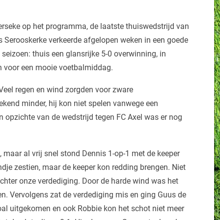
erseke op het programma, de laatste thuiswedstrijd van
ls Serooskerke verkeerde afgelopen weken in een goede
eizoen: thuis een glansrijke 5-0 overwinning, in
en voor een mooie voetbalmiddag.
Veel regen en wind zorgden voor zware
kend minder, hij kon niet spelen vanwege een
n opzichte van de wedstrijd tegen FC Axel was er nog
maar al vrij snel stond Dennis 1-op-1 met de keeper
andje zestien, maar de keeper kon redding brengen. Niet
achter onze verdediging. Door de harde wind was het
en. Vervolgens zat de verdediging mis en ging Guus de
goal uitgekomen en ook Robbie kon het schot niet meer