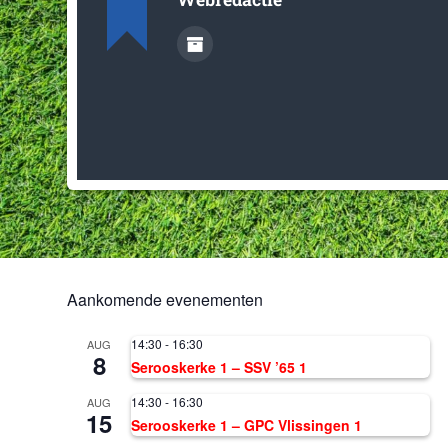
Aankomende evenementen
14:30
-
16:30
AUG
8
Serooskerke 1 – SSV ’65 1
14:30
-
16:30
AUG
15
Serooskerke 1 – GPC Vlissingen 1