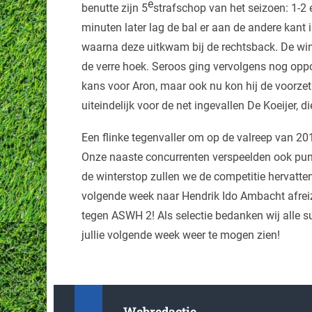
e
benutte zijn 5
strafschop van het seizoen: 1-2 
minuten later lag de bal er aan de andere kant 
waarna deze uitkwam bij de rechtsback. De win
de verre hoek. Seroos ging vervolgens nog oppo
kans voor Aron, maar ook nu kon hij de voorzet
uiteindelijk voor de net ingevallen De Koeijer,
Een flinke tegenvaller om op de valreep van 201
Onze naaste concurrenten verspeelden ook punten
de winterstop zullen we de competitie hervatte
volgende week naar Hendrik Ido Ambacht afreiz
tegen ASWH 2! Als selectie bedanken wij alle s
jullie volgende week weer te mogen zien!
Webredactie